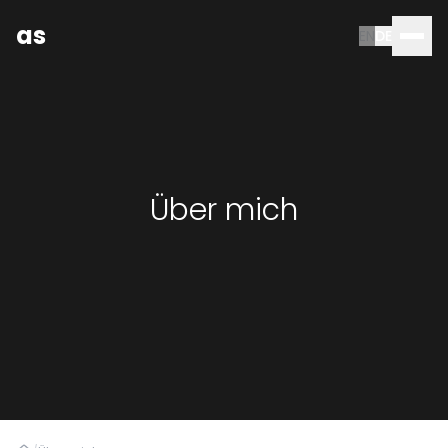
as
EN
DE
Über mich